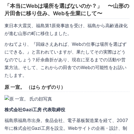
「本当にWebは場所を選ばないのか？」 〜山形の
片田舎に移り住み、Webを生業にして〜
東日本大震災、福島第1原発事故を受け、福島から高齢過疎化
が進む山形の町に移住しました。
かねてより、『回線さえあれば、Webの仕事は場所を選ばず
にできる。』と言われていますが、果たしてその実際はどう
なのでしょう？紆余曲折があり、現在に至るまでの活動や営
業方法。そして、これからの田舎でのWebの可能性をお話い
たします。
原 一宣。 （はら かずのり）
株式会社Gazi工房 代表取締役
福島県福島市出身。食品会社、電子基板製造業を経て、2007
年に株式会社Gazi工房を設立。Webサイトの企画・設計、制