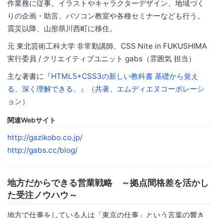
作業務に従事。イラストやキャラクターデザイン、地域づく
りの企画・助言、パソコン教室や各種セミナーなども行う。
震災以降、山形県川西町に移住。
元 東北芸術工科大学 非常勤講師。CSS Nite in FUKUSHIMA
実行委員 / クリエイティブユニット gabs（雰囲気 担当）
主な著書に
『HTML5+CSS3の新しい教科書 基礎から覚え
る、深く理解できる。』（共著、エムディエヌコーポレーシ
ョン）
関連Webサイト
http://gazikobo.co.jp/
http://gabs.cc/blog/
地方だからできる営業戦略 ～拠点間格差を活かし
た受注ノウハウ～
地方で仕事をしている人は「東京の仕事」という言葉の響き